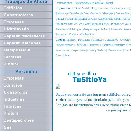
Destapaciones
|
Destapaciones en Capital Federal
Reparacion de Gas:
Perdidas Fugas de Gas
|
Gasistas para Urg
Reparacion Perdidas de Gas
|
Cortes de Metrogas
|
Gasista Matr
Capital Federal
Instalacion de Gas
|
Gasistas para Obras Nuevas
Prolongaciones de Gas
|
Ventilacion de Gases
|
Planos de Gas
|
Tramites en Metrogas
|
Arreglo Fugas de Gas
|
Abono de Gasista
Empresas
|
Gasistas Matriculados
Clientes:
Bancos
|
Hospitales
|
Clinicas
|
Consorcios
|
Colegios
Supermercados
|
Edificios
|
Empresas
|
Fabricas
|
Industrias
|
Py
Veterinarias
|
Frigorificos
|
Cines y Teatros
|
Restaurantes
|
Panif
Curtiembres
|
Ayuda por corte de gas fugas en edificios cole
ca�erias de gasista matriculado para colegios s
de gasista matriculado arreglo perdidas en ca�
de gas reparaci