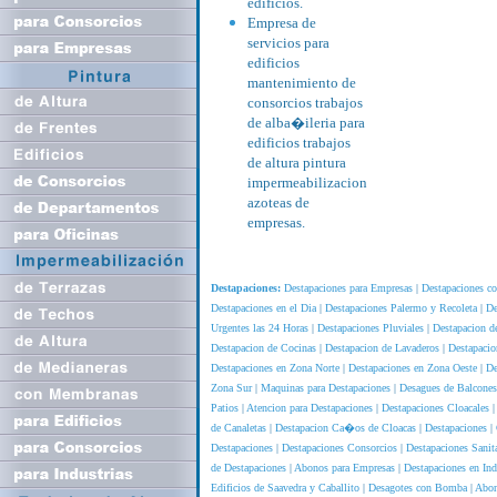
edificios.
Empresa de
servicios para
edificios
mantenimiento de
consorcios trabajos
de alba�ileria para
edificios trabajos
de altura pintura
impermeabilizacion
azoteas de
empresas.
Destapaciones:
Destapaciones para Empresas
|
Destapaciones c
Destapaciones en el Dia
|
Destapaciones Palermo y Recoleta
|
De
Urgentes las 24 Horas
|
Destapaciones Pluviales
|
Destapacion 
Destapacion de Cocinas
|
Destapacion de Lavaderos
|
Destapaci
Destapaciones en Zona Norte
|
Destapaciones en Zona Oeste
|
De
Zona Sur
|
Maquinas para Destapaciones
|
Desagues de Balcones
Patios
|
Atencion para Destapaciones
|
Destapaciones Cloacales
de Canaletas
|
Destapacion Ca�os de Cloacas
|
Destapaciones
|
Destapaciones
|
Destapaciones Consorcios
|
Destapaciones Sanita
de Destapaciones
|
Abonos para Empresas
|
Destapaciones en Ind
Edificios de Saavedra y Caballito
|
Desagotes con Bomba
|
Abon